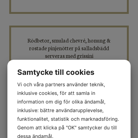
Rödbetor, smulad chevré, honung &
rostade pinjenötter på salladsbädd
serveras med grissini
~
Lågtempad oxfilé med kantarellsås
Samtycke till cookies
serveras med potatiskaka smaksatt med
Vi och våra partners använder teknik,
Västerbottenost
inklusive cookies, för att samla in
samt jungfrusallad, cocktailtomater &
strimlade sockerärtor
information om dig för olika ändamål,
~
inklusive: bättre användarupplevelse,
Vaniljpanacotta med färska bär
funktionalitet, statistik och marknadsföring.
450 kr
Genom att klicka på "OK" samtycker du till
dessa ändamål.