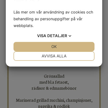
Läs mer om vår användning av cookies och
behandling av personuppgifter på vår
webbplats.
​​​​​​​Miniburgare
VISA
DETALJER
med rostbiff
JA
NEJ
OK
JA
NEJ
Honungs- & citronstekt kycklingspett
NÖDVÄNDIG
INSTÄLLNINGAR
AVVISA ALLA
Varmrökt Lax med gräslökscremé
JA
NEJ
JA
NEJ
MARKNADSFÖRING
STATISTIK
​​​​​​​Grönsallad
​​​​​​​med bl.a fetaost,
rädisor & edmamebönor
Marinerad grillad zucchini, champinjoner,
paprika & rödlök