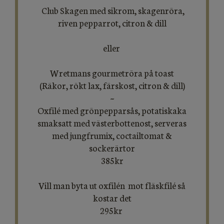
Club Skagen med sikrom, skagenröra,
riven pepparrot, citron & dill
eller
Wretmans gourmetröra på toast
(Räkor, rökt lax, färskost, citron & dill)
~
​​​​​​​Oxfilé med grönpepparsås, potatiskaka
smaksatt med västerbottenost, serveras
med jungfrumix, coctailtomat &
sockerärtor
385kr
Vill man byta ut oxfilén mot fläskfilé så
kostar det
295kr