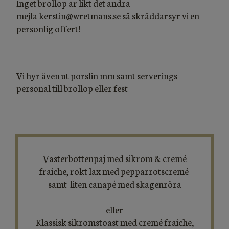
Inget bröllop är likt det andra
mejla kerstin@wretmans.se så skräddarsyr vi en
personlig offert!
Vi hyr även ut porslin mm samt serverings
personal till bröllop eller fest
Västerbottenpaj med sikrom & cremé
fraiche, rökt lax med pepparrotscremé
samt liten canapé med skagenröra
eller
Klassisk sikromstoast med cremé fraiche,