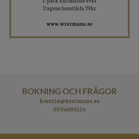
1-pack Enchiladas 49kr
Dagens hämtlåda 79kr
www.wretmans.se
BOKNING OCH FRÅGOR
kerstin
@wretmans.se
​​​​​​​0706000116