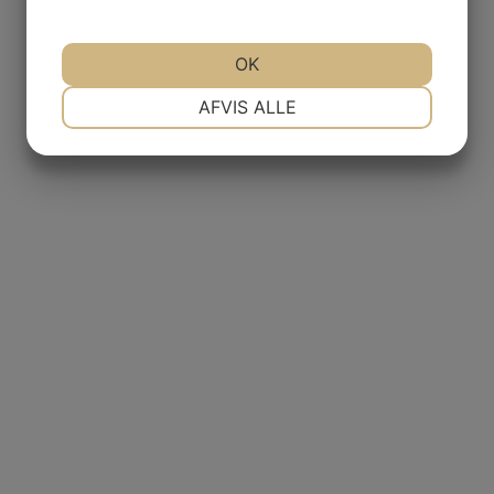
OK
NØDVENDIGE
PRÆFERENCER
AFVIS ALLE
MARKETING
STATISTIK