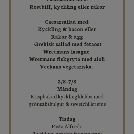
Rostbiff, kyckling eller räkor
Caesarsallad med:
Kyckling & bacon eller
R​​​​​​äkor ​​​​​​​& ägg
Grekisk sallad med fetaost
Wretmans lasagne
Wretmans fiskgryta med aioli
Veckans vegetariska:
3/8–7/8
Måndag
Krispbakad kycklingklubba med
grönsaksbulgur & sweetchilicremé
Tisdag
Pasta Alfredo
​​​​​​​(kyckling, grädde & parmesan)